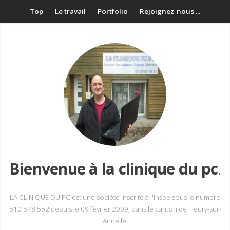
Top
Le travail
Portfolio
Rejoignez-nous ...
Bienvenue à la clinique du pc
.
LA CLINIQUE DU PC est une société inscrite à l'Insee sous le numéro
510 578 552 depuis le 09 février 2009, dans le canton de Fleury-sur-
Andelle.